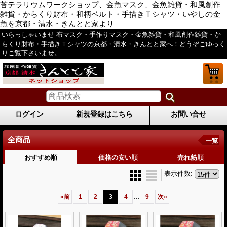
苔テラリウムワークショップ、金魚マスク、金魚雑貨・和風創作
雑貨・からくり財布・和柄ベルト・手描きＴシャツ・いやしの金
魚を京都・清水・きんとと家より
いらっしゃいませ 布マスク・手作りマスク・金魚雑貨・和風創作雑貨・か
らくり財布・手描きＴシャツの京都・清水・きんとと家へ！どうぞごゆっく
りご覧下さいませ。
ログイン
新規登録はこちら
お問い合せ
全商品
一覧
おすすめ順
価格の安い順
売れ筋順
表示件数
:
...
«
前
1
2
3
4
9
次
»