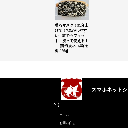
着るマスク！気分上
げて！?息がしやす
い 誰でもフィッ
ト 洗って使える！
[
青海波ネコ黒(送
料\198)
]
スマホネットシ
＾）
ホーム
お問い合せ