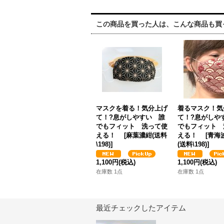
この商品を買った人は、こんな商品も買
マスクを着る！気分上げ
着るマスク！気
て！?息がしやすい 誰
て！?息がしや
でもフィット 洗って使
でもフィット 
える！
[
麻葉濃紺(送料
える！
[
青海
\198)
]
(送料\198)
]
1,100円
(税込)
1,100円
(税込)
在庫数 1点
在庫数 1点
最近チェックしたアイテム