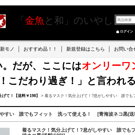
「
金魚
と和」のいやし
ログイン
新モノ
おすすめ品！！
新規登録はこちら
お問い合
い。だが、ここには
オンリーワ
！こだわり過ぎ！」と言われ
げて！【送料￥198】
>
着るマスク！気分上げて！?息がしやすい 誰で
しやすい 誰でもフィット 洗って使える！
[
青海波ネコ黒(送料
着るマスク！気分上げて！?息がしやすい 誰でも