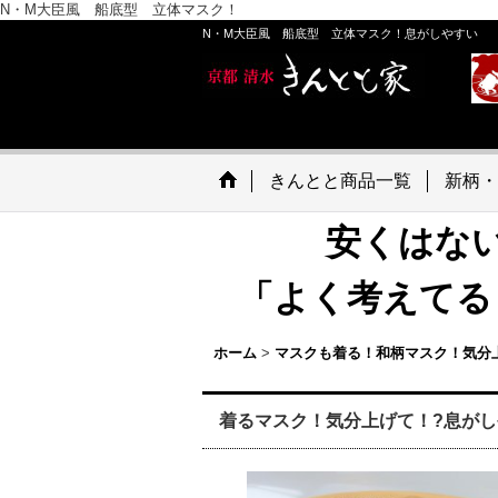
N・M大臣風 船底型 立体マスク！
N・M大臣風 船底型 立体マスク！息がしやすい
きんとと商品一覧
新柄・
安くはな
「よく考えてる
ホーム
>
マスクも着る！和柄マスク！気分上
着るマスク！気分上げて！?息が