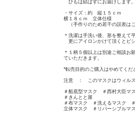
ひもは結ばずにお届けします。
・サイズ：約 縦１５ｃｍ
横１８ｃｍ 立体仕様
（手作りのため若干の誤差はご
＊洗濯は手洗い後、形を整えて
更にアイロンかけて頂くとピシ
＊１柄５個以上は別途ご相談お
ていただきます。
*転売目的のご購入はやめてくだ
注意 ： このマスクはウィル
＃船底型マスク ＃西村大臣マ
＃きんとと屋
＃布マスク ＃洗えるマスク 
立体マスク ＃リバーシブルマ