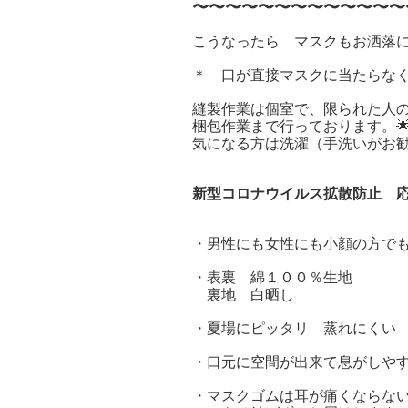
〜〜〜〜〜〜〜〜〜〜〜〜〜
こうなったら マスクもお洒落に着
＊ 口が直接マスクに当たらな
縫製作業は個室で、限られた人
梱包作業まで行っております。
気になる方は洗濯（手洗いがお
新型コロナウイルス拡散防止 
・男性にも女性にも小顔の方で
・表裏 綿１００％生地
裏地 白晒し
・夏場にピッタリ 蒸れにくい
・口元に空間が出来て息がしや
・マスクゴムは耳が痛くならな