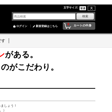
文字サイズ
:
0
カートの中身
ログイン
新規登録はこちら
です
ン
がある。
るのがこだわり。
みましょう！
ん。）