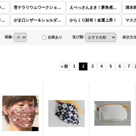
作製キット 苔テラリウム きんとと家オリジナル
苔テラリウムワークショップ日程・予約
えべっさんまき！豚角煮バーガー！和風点心(冷凍食品)
きんととキャップ！オリジナル
がま口シザー＆ショルダーバッグ。きんとと家オリジナル！
からくり財布！金運上昇！
画像
:
並び順
:
在庫あり
表示方
«
前
1
2
3
4
5
6
7