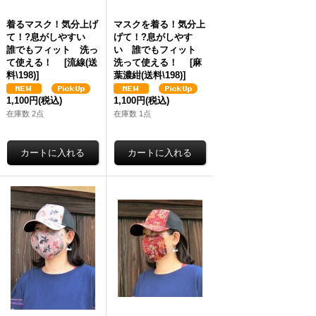
着るマスク！気分上げ
マスクを着る！気分上
て！?息がしやすい
げて！?息がしやす
誰でもフィット 洗っ
い 誰でもフィット
て使える！
[
流線(送
洗って使える！
[
麻
料\198)
]
葉濃紺(送料\198)
]
1,100円
(税込)
1,100円
(税込)
在庫数 2点
在庫数 1点
スクぽーち 撥水加工生
マスクぽーち 撥水加工生
マスクぽー
 軽い 至れり尽くせり
地 軽い 至れり尽くせり
地 軽い
スク生活を楽しもう 簡単
マスク生活を楽しもう 簡単
マスク生活
消毒できる！
[
小花ピンク
に消毒できる！
[
小花青（送料
に消毒でき
送料\198）
]
\198）
]
\198）
]
970円
(税込)
2,970円
(税込)
2,970円
(税