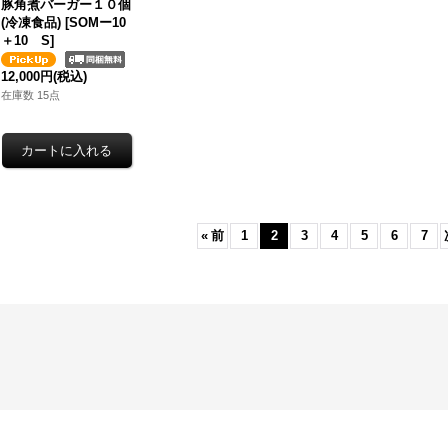
豚角煮バーガー１０個
(冷凍食品)
[
SOMー10
＋10 S
]
12,000円
(税込)
在庫数 15点
«
前
1
2
3
4
5
6
7