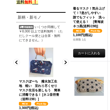
！
送料
無料
着るマスク！気分上げ
て！?息がしやすい
新柄・新モノ
誰でもフィット 洗っ
て使える！
[
青海波
ネコ黒(送料\198)
]
いくつか同梱して
￥8,000 以上で送料無料！（た
1,100円
(税込)
だしクール便とは合算・無料
在庫数 1点
にできません。）
加工生
マスクぽーち 撥水加工生
マスクぽーち 撥水加工生
尽くせり
地 軽い 至れり尽くせり
地 軽い 至れり尽くせり
う 簡単
マスク生活を楽しもう 簡単
マスク生活を楽しもう 簡単
伝風バラ
に消毒できる！
[
ネコ音符青
に消毒できる！
[
りんご黄（
（送料\198）
]
料\198）
]
3,300円
(税込)
3,300円
(税込)