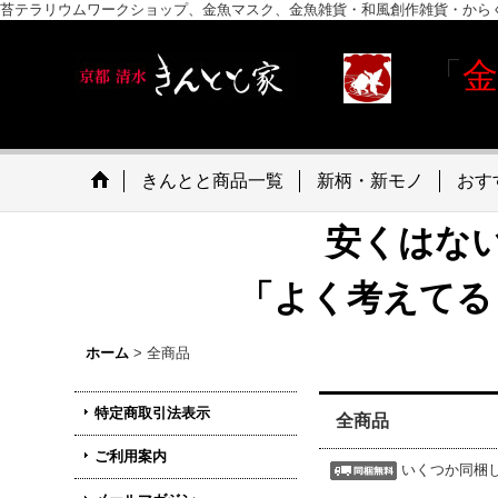
苔テラリウムワークショップ、金魚マスク、金魚雑貨・和風創作雑貨・から
「
きんとと商品一覧
新柄・新モノ
おす
安くはな
「よく考えてる
ホーム
>
全商品
特定商取引法表示
全商品
ご利用案内
いくつか同梱し