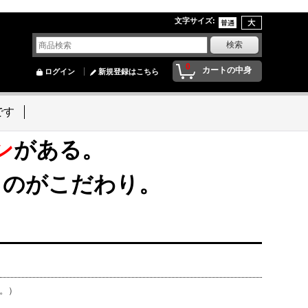
文字サイズ
:
0
カートの中身
ログイン
新規登録はこちら
です
ン
がある。
るのがこだわり。
ん。）