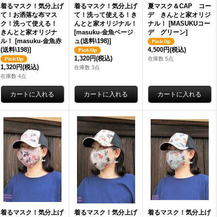
希望小売価格
:
4,180円
希望小売価格
:
4,180円
希
着るマスク！気分上げ
着るマスク！気分上げ
夏マスク＆CAP コー
て！お洒落な布マス
て！洗って使える！き
デ きんとと家オリジ
ク！洗って使える！
んとと家オリジナル！
ナル！
[
MASUKUコー
きんとと家オリジナ
[
masuku-金魚ベージ
デ グリーン
]
ル！
[
masuku-金魚赤
ュ(送料\198)
]
(送料\198)
]
4,500円
(税込)
1,320円
(税込)
在庫数 5点
1,320円
(税込)
在庫数 3点
在庫数 4点
着るマスク！気分上げ
着るマスク！気分上げ
着るマスク！気分上げ