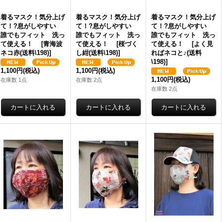
着るマスク！気分上げ
着るマスク！気分上げ
着るマスク！気分上げ
て！?息がしやすい
て！?息がしやすい
て！?息がしやすい
誰でもフィット 洗っ
誰でもフィット 洗っ
誰でもフィット 洗っ
て使える！
[
青海波
て使える！
[
桜づく
て使える！
[
よく見
ネコ赤(送料\198)
]
し紺(送料\198)
]
ればネコと♪(送料
\198)
]
1,100円
(税込)
1,100円
(税込)
1,100円
(税込)
在庫数 1点
在庫数 2点
在庫数 2点
マスクぽーち 撥水加工生
マスクぽーち 撥水加工生
マ
地 軽い 至れり尽くせり
地 軽い 至れり尽くせり
地
マスク生活を楽しもう 簡単
マスク生活を楽しもう 簡単
マ
送
に消毒できる！
[
リーフグレー
に消毒できる！
[
リーフ黒（送
に
（送料\198）
]
料\198）
]
（
3,300円
(税込)
3,300円
(税込)
2,