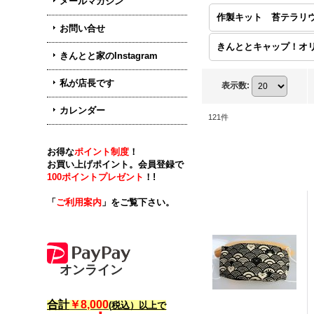
メールマガジン
お問い合せ
きんとと家のInstagram
私が店長です
表示数
:
カレンダー
121
件
お得な
ポイント制度
！
お買い上げポイント。会員登録で
100ポイントプレゼント
！!
「
ご利用案内
」をご覧下さい。
オンライン
合計
￥8,000
(
税込）以上で