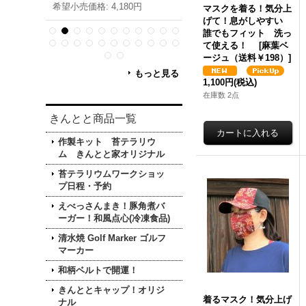
0円
希望小売価格
:
4,180円
希望小売価格
:
4,180円
マスクを着る！気分上
げて！息がしやすい
誰でもフィット 洗っ
て使える！
[
麻葉ベ
ージュ（送料￥198）
]
もっと見る
1,100円
(税込)
在庫数 2点
きんとと商品一覧
作製キット 苔テラリウ
ム きんとと家オリジナル
苔テラリウムワークショッ
プ日程・予約
えべっさんまき！豚角煮バ
ーガー！和風点心(冷凍食品)
清水焼 Golf Marker ゴルフ
マーカー
和柄ベルトで開運！
きんととキャップ！オリジ
着るマスク！気分上げ
ナル