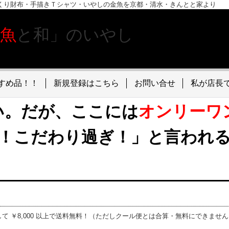
くり財布・手描きＴシャツ・いやしの金魚を京都・清水・きんとと家より
金魚
と和」のいやし
すめ品！！
新規登録はこちら
お問い合せ
私が店長
い。だが、ここには
オンリーワ
！こだわり過ぎ！」と言われ
て ￥8,000 以上で送料無料！（ただしクール便とは合算・無料にできませ