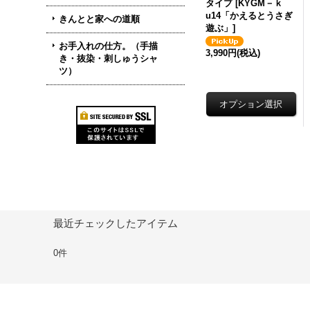
タイプ
[
KYGM－ｋ
u14「かえるとうさぎ
きんとと家への道順
遊ぶ」
]
お手入れの仕方。（手描
3,990円
(税込)
き・抜染・刺しゅうシャ
ツ）
最近チェックしたアイテム
0件