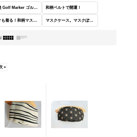
清水焼 Golf Marker ゴルフマーカー
和柄ベルトで開運！
マスクも着る！和柄マスク！気分上げて！【送料￥198】
マスクケース。マスクぽーち。マスクアクセサリー。【送料￥198】
法
:
次
»