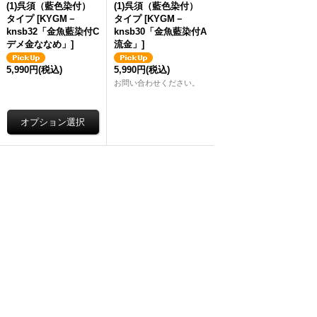
(1)呉須（藍色染付）
(1)呉須（藍色染付）
タイプ
[
KYGM－
タイプ
[
KYGM－
knsb32「金魚藍染付C
knsb30「金魚藍染付A
デメ金ななめ」
]
流金」
]
5,990円
(税込)
5,990円
(税込)
お問い合わせください。