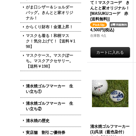
て！マスクコーデ き
がま口シザー＆ショルダー
んとと家オリジナル！
バッグ。きんとと家オリジ
[
MASUKUコーデ 赤
ナル！
(送料無料)
]
からくり財布！金運上昇！
4,500円
(税込)
マスクも着る！和柄マス
在庫数 4点
ク！気分上げて！【送料￥1
98】
マスクケース。マスクぽー
ち。マスクアクセサリー。
【送料￥198】
清水焼ゴルフマーカー 生
い立ち①
清水焼ゴルフマーカー 生
い立ち②
清水焼の歴史
清水焼ゴルフマーカー
(1)呉須（藍色染付）
実店舗 割引ご優待券