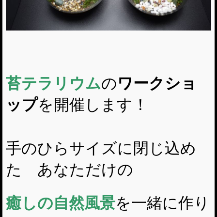
苔テラリウム
の
ワークショ
ップ
を開催します！
手のひらサイズに閉じ込め
た あなただけの
癒しの自然風景
を一緒に作り