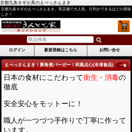
京都九条ネギが具のえべっさんまき
京都九条ネギのえべっさんまき。実店舗で大人気、行列ができるほどの美味
しさ！
ログイン
新規登録はこちら
お問い合せ
えべっさんまき！豚角煮バーガー！和風点心(冷凍食品)
一覧
日本の食材にこだわって
衛生・消毒
の
徹底
安全安心をモットーに！
職人が一つづつ手作りで丁寧に作って
います。