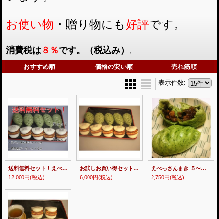
お使い物
・贈り物にも
好評
です。
消費税は
８％
です。（税込み）
。
おすすめ順
価格の安い順
売れ筋順
表示件数
:
送料無料セット！えべっさんまき １０個＋豚角煮バーガー１０個(冷凍食品)
お試しお買い得セット！えべっさんまき ５個＋豚角煮バーガー５個(冷凍食品)
えべっさんまき ５〜１０個入り(冷凍食品)
12,000円
(税込)
6,000円
(税込)
2,750円
(税込)