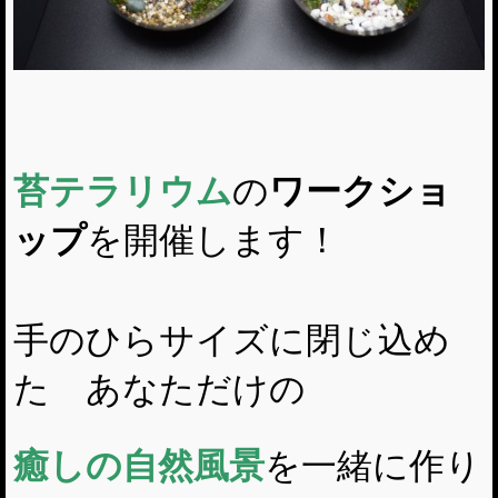
苔テラリウム
の
ワークショ
ップ
を開催します！
手のひらサイズに閉じ込め
た あなただけの
癒しの自然風景
を一緒に作り