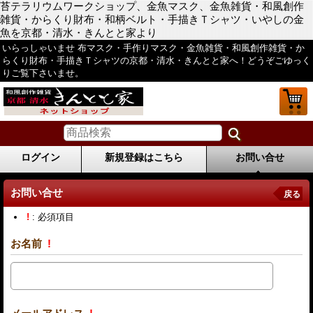
苔テラリウムワークショップ、金魚マスク、金魚雑貨・和風創作
雑貨・からくり財布・和柄ベルト・手描きＴシャツ・いやしの金
魚を京都・清水・きんとと家より
いらっしゃいませ 布マスク・手作りマスク・金魚雑貨・和風創作雑貨・か
らくり財布・手描きＴシャツの京都・清水・きんとと家へ！どうぞごゆっく
りご覧下さいませ。
ログイン
新規登録はこちら
お問い合せ
お問い合せ
戻る
!
: 必須項目
お名前
!