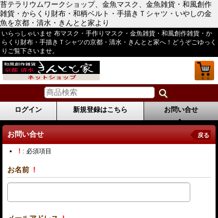
苔テラリウムワークショップ、金魚マスク、金魚雑貨・和風創作
雑貨・からくり財布・和柄ベルト・手描きＴシャツ・いやしの金
魚を京都・清水・きんとと家より
いらっしゃいませ 布マスク・手作りマスク・金魚雑貨・和風創作雑貨・か
らくり財布・手描きＴシャツの京都・清水・きんとと家へ！どうぞごゆっく
りご覧下さいませ。
ログイン
新規登録はこちら
お問い合せ
お問い合せ
戻る
!
: 必須項目
お名前
!