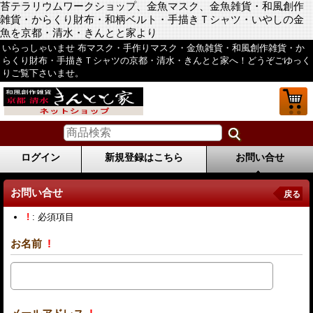
苔テラリウムワークショップ、金魚マスク、金魚雑貨・和風創作
雑貨・からくり財布・和柄ベルト・手描きＴシャツ・いやしの金
魚を京都・清水・きんとと家より
いらっしゃいませ 布マスク・手作りマスク・金魚雑貨・和風創作雑貨・か
らくり財布・手描きＴシャツの京都・清水・きんとと家へ！どうぞごゆっく
りご覧下さいませ。
ログイン
新規登録はこちら
お問い合せ
お問い合せ
戻る
!
: 必須項目
お名前
!