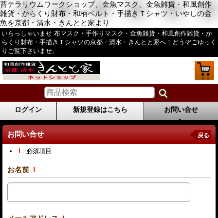
苔テラリウムワークショップ、金魚マスク、金魚雑貨・和風創作
雑貨・からくり財布・和柄ベルト・手描きＴシャツ・いやしの金
魚を京都・清水・きんとと家より
いらっしゃいませ 布マスク・手作りマスク・金魚雑貨・和風創作雑貨・か
らくり財布・手描きＴシャツの京都・清水・きんとと家へ！どうぞごゆっく
りご覧下さいませ。
ログイン
新規登録はこちら
お問い合せ
お問い合せ
戻る
!
: 必須項目
お名前
!