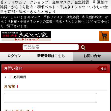
苔テラリウムワークショップ、金魚マスク、金魚雑貨・和風創作
雑貨・からくり財布・和柄ベルト・手描きＴシャツ・いやしの金
魚を京都・清水・きんとと家より
いらっしゃいませ 布マスク・手作りマスク・金魚雑貨・和風創作雑貨・か
らくり財布・手描きＴシャツの京都・清水・きんとと家へ！どうぞごゆっく
りご覧下さいませ。
ログイン
新規登録はこちら
お問い合せ
お問い合せ
戻る
!
: 必須項目
お名前
!