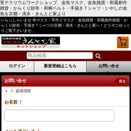
苔テラリウムワークショップ、金魚マスク、金魚雑貨・和風創作
雑貨・からくり財布・和柄ベルト・手描きＴシャツ・いやしの金
魚を京都・清水・きんとと家より
いらっしゃいませ 布マスク・手作りマスク・金魚雑貨・和風創作雑貨・か
らくり財布・手描きＴシャツの京都・清水・きんとと家へ！どうぞごゆっく
りご覧下さいませ。
ログイン
新規登録はこちら
お問い合せ
お問い合せ
戻る
!
: 必須項目
お名前
!