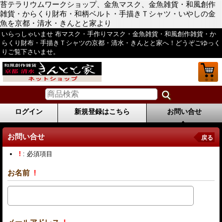
苔テラリウムワークショップ、金魚マスク、金魚雑貨・和風創作
雑貨・からくり財布・和柄ベルト・手描きＴシャツ・いやしの金
魚を京都・清水・きんとと家より
いらっしゃいませ 布マスク・手作りマスク・金魚雑貨・和風創作雑貨・か
らくり財布・手描きＴシャツの京都・清水・きんとと家へ！どうぞごゆっく
りご覧下さいませ。
ログイン
新規登録はこちら
お問い合せ
お問い合せ
戻る
!
: 必須項目
お名前
!