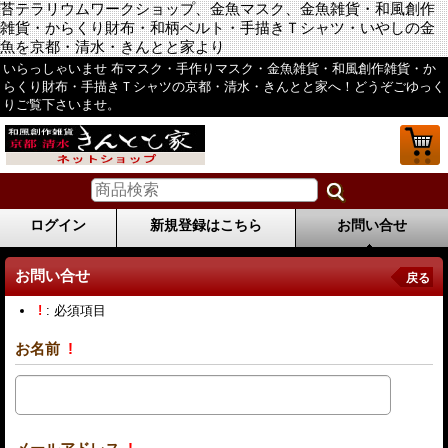
苔テラリウムワークショップ、金魚マスク、金魚雑貨・和風創作
雑貨・からくり財布・和柄ベルト・手描きＴシャツ・いやしの金
魚を京都・清水・きんとと家より
いらっしゃいませ 布マスク・手作りマスク・金魚雑貨・和風創作雑貨・か
らくり財布・手描きＴシャツの京都・清水・きんとと家へ！どうぞごゆっく
りご覧下さいませ。
ログイン
新規登録はこちら
お問い合せ
お問い合せ
戻る
!
: 必須項目
お名前
!